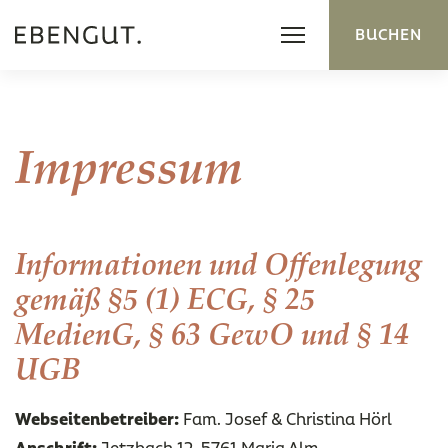
Skip
BUCHEN
to
content
URLAUB ANFRAGEN
ONLINE BUCHEN
Impressum
Informationen und Offenlegung
gemäß §5 (1) ECG, § 25
MedienG, § 63 GewO und § 14
UGB
Webseitenbetreiber:
Fam. Josef & Christina Hörl