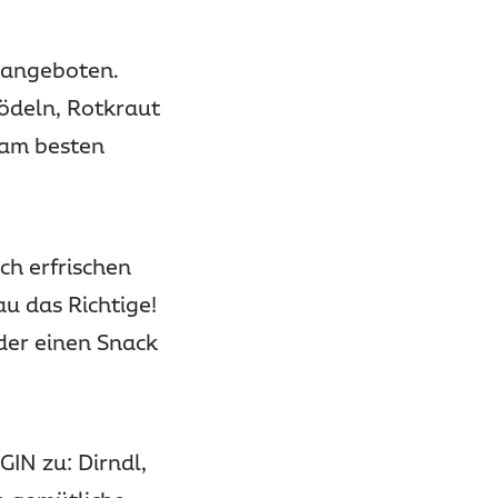
 angeboten.
nödeln, Rotkraut
 am besten
h erfrischen
u das Richtige!
oder einen Snack
IN zu: Dirndl,