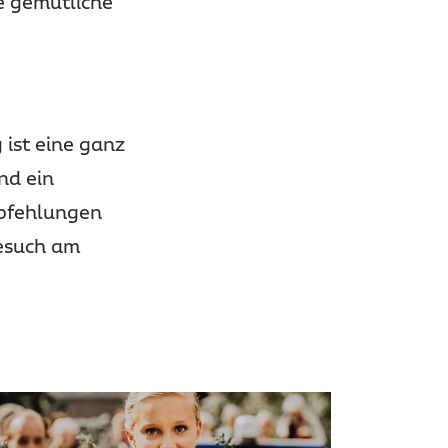
e gemütliche
 ist eine ganz
nd ein
mpfehlungen
Besuch am