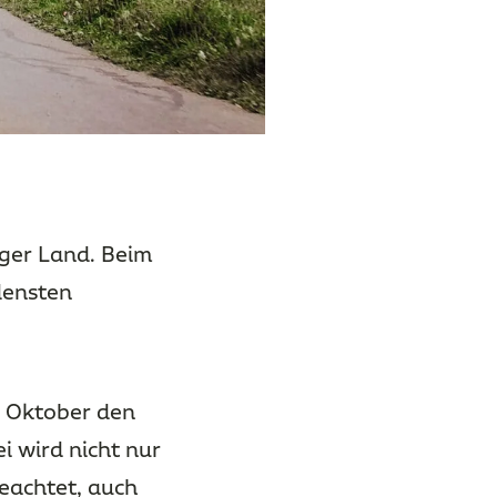
rger Land. Beim
densten
e Oktober den
 wird nicht nur
geachtet, auch