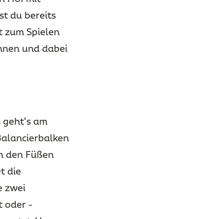
t du bereits
t zum Spielen
nnen und dabei
 geht‘s am
Balancierbalken
an den Füßen
t die
e zwei
 oder -