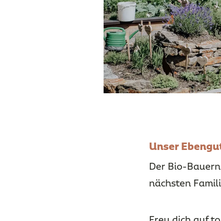
Unser Ebengut
Der Bio-Bauernh
nächsten Famil
Freu dich auf t