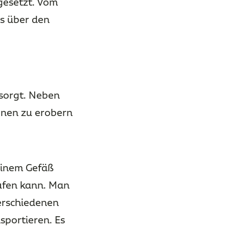
gesetzt. Vom
s über den
esorgt. Neben
ionen zu erobern
einem Gefäß
ufen kann. Man
erschiedenen
sportieren. Es