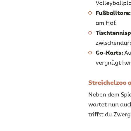
Volleyballpl
Fußballtore:
am Hof.
Tischtennisp
zwischendur
Go-Karts:
Au
vergnügt he
Streichelzoo
Neben dem Spiel
wartet nun auch
triffst du Zwer