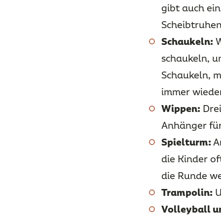
gibt auch ei
Scheibtruhen
Schaukeln:
W
schaukeln, u
Schaukeln, mi
immer wiede
Wippen:
Drei
Anhänger für
Spielturm:
Am
die Kinder o
die Runde we
Trampolin:
U
Volleyball u