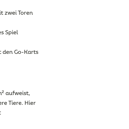
t zwei Toren
es Spiel
t den Go-Karts
m² aufweist,
re Tiere. Hier
: